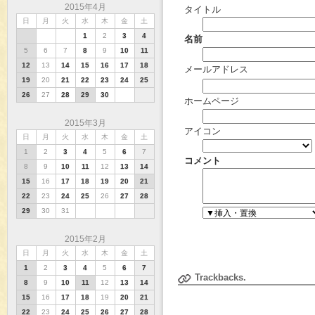
2015年4月
タイトル
日
月
火
水
木
金
土
1
2
3
4
名前
5
6
7
8
9
10
11
12
13
14
15
16
17
18
メールアドレス
19
20
21
22
23
24
25
26
27
28
29
30
ホームページ
2015年3月
アイコン
日
月
火
水
木
金
土
1
2
3
4
5
6
7
コメント
8
9
10
11
12
13
14
15
16
17
18
19
20
21
22
23
24
25
26
27
28
29
30
31
2015年2月
日
月
火
水
木
金
土
1
2
3
4
5
6
7
Trackbacks.
8
9
10
11
12
13
14
15
16
17
18
19
20
21
22
23
24
25
26
27
28