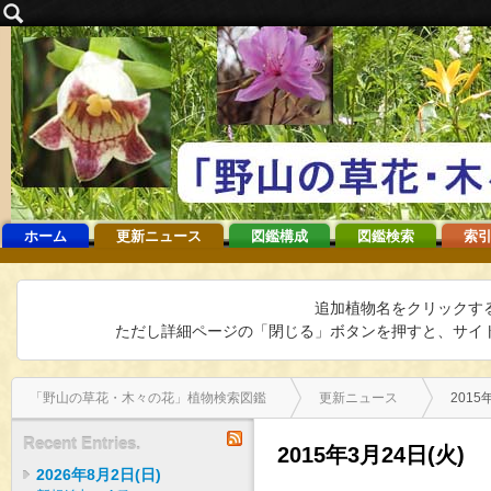
ホーム
更新ニュース
図鑑構成
図鑑検索
索引
追加植物名をクリックす
ただし詳細ページの「閉じる」ボタンを押すと、サイト
「野山の草花・木々の花」植物検索図鑑
更新ニュース
2015
RSS
Recent Entries.
2015年3月24日(火)
2026年8月2日(日)