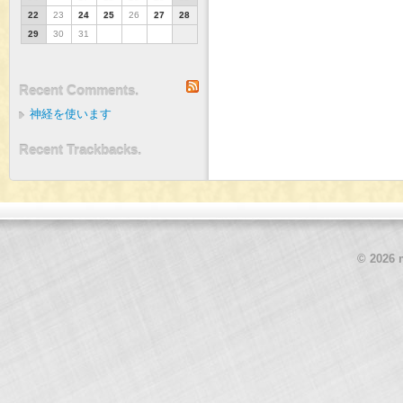
22
23
24
25
26
27
28
29
30
31
RSS
Recent Comments.
神経を使います
Recent Trackbacks.
© 2026