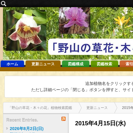
ホーム
更新ニュース
図鑑構成
図鑑検索
索引
追加植物名をクリックす
ただし詳細ページの「閉じる」ボタンを押すと、サイト
「野山の草花・木々の花」植物検索図鑑
更新ニュース
2015
RSS
Recent Entries.
2015年4月15日(水)
2026年8月2日(日)