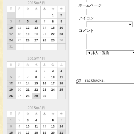
2015年5月
ホームページ
日
月
火
水
木
金
土
1
2
アイコン
3
4
5
6
7
8
9
10
11
12
13
14
15
16
コメント
17
18
19
20
21
22
23
24
25
26
27
28
29
30
31
2015年4月
日
月
火
水
木
金
土
1
2
3
4
5
6
7
8
9
10
11
Trackbacks.
12
13
14
15
16
17
18
19
20
21
22
23
24
25
26
27
28
29
30
2015年3月
日
月
火
水
木
金
土
1
2
3
4
5
6
7
8
9
10
11
12
13
14
15
16
17
18
19
20
21