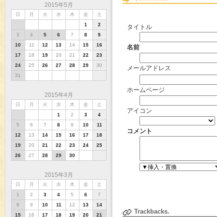
2015年5月
日
月
火
水
木
金
土
1
2
タイトル
3
4
5
6
7
8
9
10
11
12
13
14
15
16
名前
17
18
19
20
21
22
23
24
25
26
27
28
29
30
メールアドレス
31
ホームページ
2015年4月
日
月
火
水
木
金
土
アイコン
1
2
3
4
5
6
7
8
9
10
11
コメント
12
13
14
15
16
17
18
19
20
21
22
23
24
25
26
27
28
29
30
2015年3月
日
月
火
水
木
金
土
1
2
3
4
5
6
7
8
9
10
11
12
13
14
Trackbacks.
15
16
17
18
19
20
21