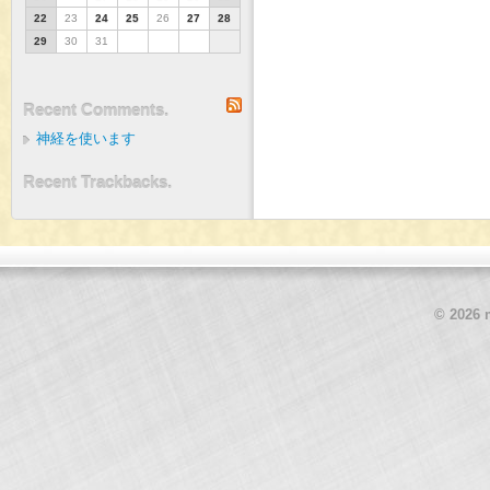
22
23
24
25
26
27
28
29
30
31
RSS
Recent Comments.
神経を使います
Recent Trackbacks.
© 2026