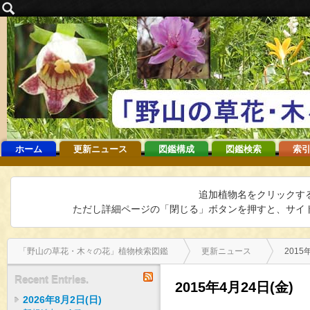
ホーム
更新ニュース
図鑑構成
図鑑検索
索引
追加植物名をクリックす
ただし詳細ページの「閉じる」ボタンを押すと、サイト
「野山の草花・木々の花」植物検索図鑑
更新ニュース
2015
RSS
Recent Entries.
2015年4月24日(金)
2026年8月2日(日)