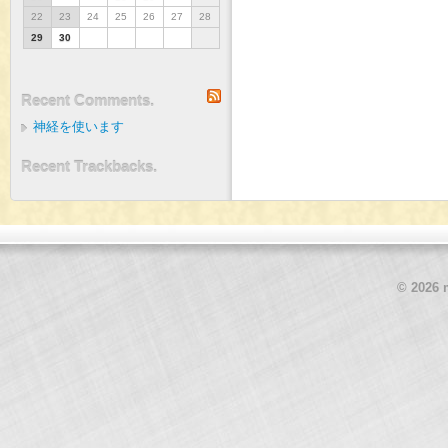
22
23
24
25
26
27
28
29
30
RSS
Recent Comments.
神経を使います
Recent Trackbacks.
© 2026