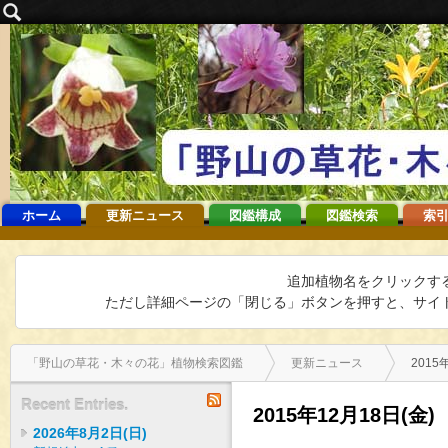
ホーム
更新ニュース
図鑑構成
図鑑検索
索引
追加植物名をクリックす
ただし詳細ページの「閉じる」ボタンを押すと、サイト
「野山の草花・木々の花」植物検索図鑑
更新ニュース
2015
RSS
Recent Entries.
2015年12月18日(金)
2026年8月2日(日)