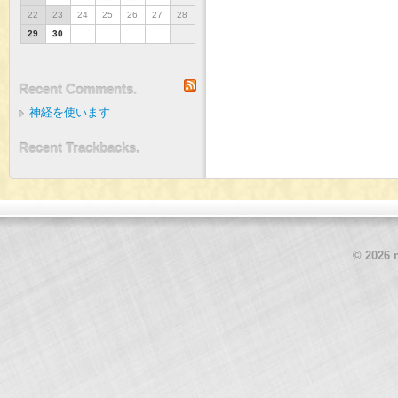
22
23
24
25
26
27
28
29
30
RSS
Recent Comments.
神経を使います
Recent Trackbacks.
© 2026