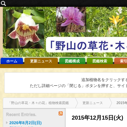
ホーム
更新ニュース
図鑑構成
図鑑検索
索引
追加植物名をクリックす
ただし詳細ページの「閉じる」ボタンを押すと、サイト
「野山の草花・木々の花」植物検索図鑑
更新ニュース
2015
RSS
Recent Entries.
2015年12月15日(火)
2026年8月2日(日)