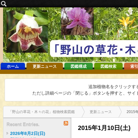
ホーム
更新ニュース
図鑑構成
図鑑検索
索引
追加植物名をクリックす
ただし詳細ページの「閉じる」ボタンを押すと、サイト
「野山の草花・木々の花」植物検索図鑑
更新ニュース
2015
RSS
Recent Entries.
2015年1月10日(土)
2026年8月2日(日)