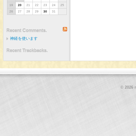
19
20
21
22
23
24
25
26
27
28
29
30
31
RSS
Recent Comments.
神経を使います
Recent Trackbacks.
© 2026