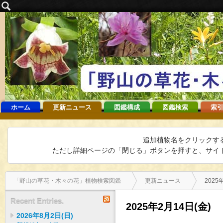
ホーム
更新ニュース
図鑑構成
図鑑検索
索引
追加植物名をクリックす
ただし詳細ページの「閉じる」ボタンを押すと、サイト
「野山の草花・木々の花」植物検索図鑑
更新ニュース
2025
RSS
Recent Entries.
2025年2月14日(金)
2026年8月2日(日)