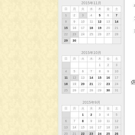
2015年11月
日
月
火
水
木
金
土
1
2
3
4
5
6
7
8
9
10
11
12
13
14
15
16
17
18
19
20
21
22
23
24
25
26
27
28
29
30
2015年10月
日
月
火
水
木
金
土
1
2
3
4
5
6
7
8
9
10
11
12
13
14
15
16
17
18
19
20
21
22
23
24
25
26
27
28
29
30
31
2015年9月
日
月
火
水
木
金
土
2015年10月18日(日)
インデックス
バックナンバー
2015年10月21日(水)
1
2
3
4
5
6
7
8
9
10
11
12
13
14
15
16
17
18
19
20
21
22
23
24
25
26