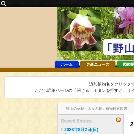
ホーム
更新ニュース
図鑑
追加植物名をクリック
ただし詳細ページの「閉じる」ボタンを押すと、サイ
「野山の草花・木々の花」植物検索図鑑
2015年10月18日(日)
インデックス
バックナンバー
2015年10月21日(水)
RSS
Recent Entries.
2
2026年8月2日(日)