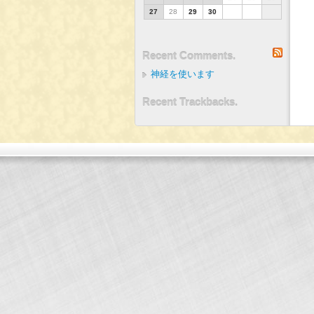
27
28
29
30
RSS
Recent Comments.
神経を使います
Recent Trackbacks.