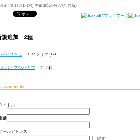
015年10月21日(水) 午前0時39分27秒
更新)
新規追加 2種
アゼガヤツリ
カヤツリグサ科
アオバナフジバカマ
キク科
Comments.
タイトル
名前
メールアドレス
隠す