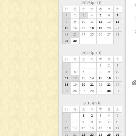
2015年11月
日
月
火
水
木
金
土
1
2
3
4
5
6
7
8
9
10
11
12
13
14
15
16
17
18
19
20
21
22
23
24
25
26
27
28
29
30
2015年10月
日
月
火
水
木
金
土
1
2
3
4
5
6
7
8
9
10
11
12
13
14
15
16
17
18
19
20
21
22
23
24
25
26
27
28
29
30
31
2015年9月
日
月
火
水
木
金
土
2015年10月16日(金)
インデックス
バックナンバー
2015年10月20日(火)
1
2
3
4
5
6
7
8
9
10
11
12
13
14
15
16
17
18
19
20
21
22
23
24
25
26