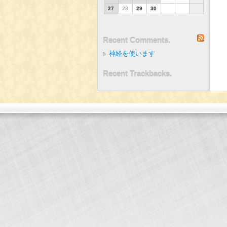
27
28
29
30
RSS
Recent Comments.
神経を使います
Recent Trackbacks.