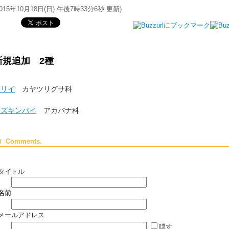
015年10月18日(日) 午後7時33分6秒
更新)
新規追加 2種
ハリイ
カヤツリグサ科
ミズキンバイ
アカバナ科
Comments.
タイトル
名前
メールアドレス
隠す