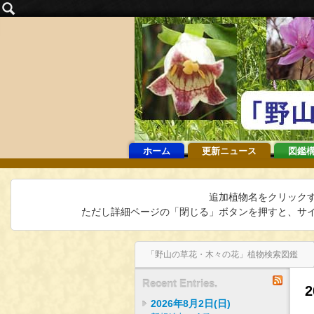
ホーム
更新ニュース
図鑑
追加植物名をクリック
ただし詳細ページの「閉じる」ボタンを押すと、サイ
「野山の草花・木々の花」植物検索図鑑
2015年10月16日(金)
インデックス
バックナンバー
2015年10月20日(火)
RSS
Recent Entries.
2
2026年8月2日(日)