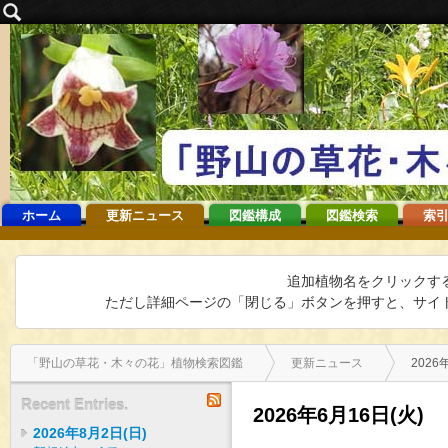
ホーム
更新ニュース
図鑑構成
図鑑検索
索引
追加植物名をクリックす
ただし詳細ページの「閉じる」ボタンを押すと、サイト
「野山の草花・木々の花」植物検索図鑑
更新ニュース
2026
RSS
Recent Entries.
2026年6月16日(火)
2026年8月2日(日)