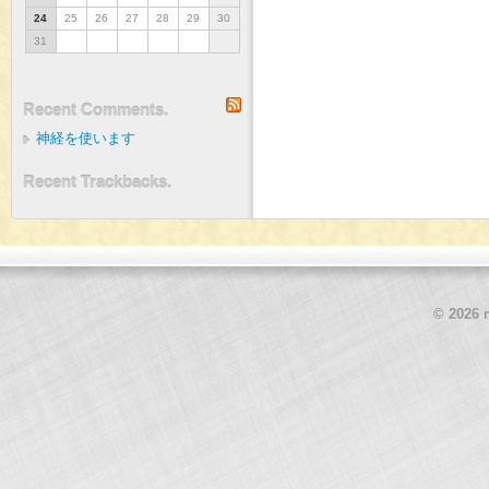
24
25
26
27
28
29
30
31
RSS
Recent Comments.
神経を使います
Recent Trackbacks.
© 2026