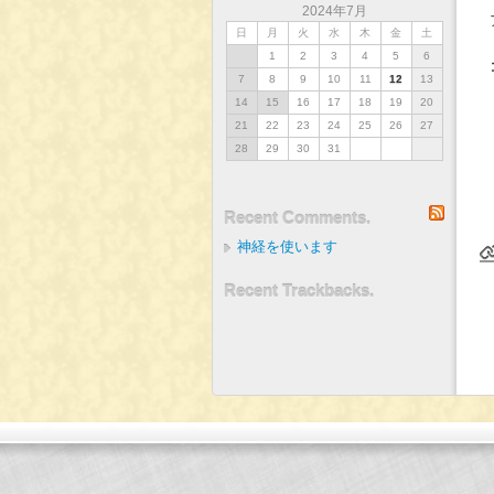
2024年7月
日
月
火
水
木
金
土
1
2
3
4
5
6
7
8
9
10
11
12
13
14
15
16
17
18
19
20
21
22
23
24
25
26
27
28
29
30
31
RSS
Recent Comments.
神経を使います
Recent Trackbacks.
2024年5月22日(水)
インデックス
バックナンバー
2024年11月8日(金)