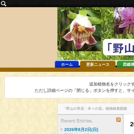
ホーム
更新ニュース
図鑑
追加植物名をクリック
ただし詳細ページの「閉じる」ボタンを押すと、サイ
「野山の草花・木々の花」植物検索図鑑
2024年5月22日(水)
インデックス
バックナンバー
2024年11月8日(金)
RSS
Recent Entries.
2026年8月2日(日)