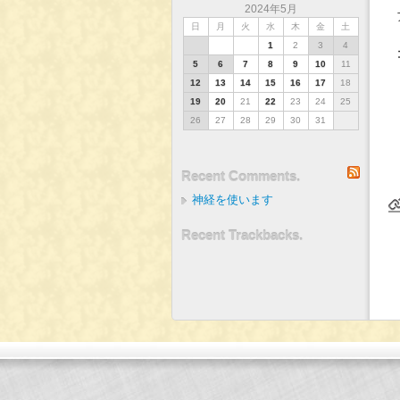
2024年5月
日
月
火
水
木
金
土
1
2
3
4
5
6
7
8
9
10
11
12
13
14
15
16
17
18
19
20
21
22
23
24
25
26
27
28
29
30
31
RSS
Recent Comments.
神経を使います
Recent Trackbacks.
2024年5月13日(月)
インデックス
バックナンバー
2024年5月15日(水)