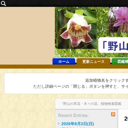
ホーム
更新ニュース
図鑑
追加植物名をクリック
ただし詳細ページの「閉じる」ボタンを押すと、サイ
「野山の草花・木々の花」植物検索図鑑
2024年5月13日(月)
インデックス
バックナンバー
2024年5月15日(水)
RSS
Recent Entries.
2026年8月2日(日)