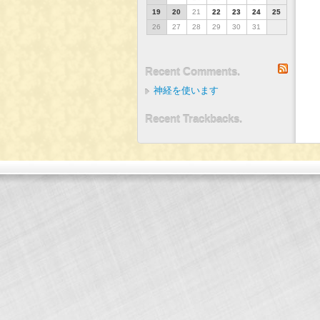
19
20
21
22
23
24
25
26
27
28
29
30
31
RSS
Recent Comments.
神経を使います
Recent Trackbacks.