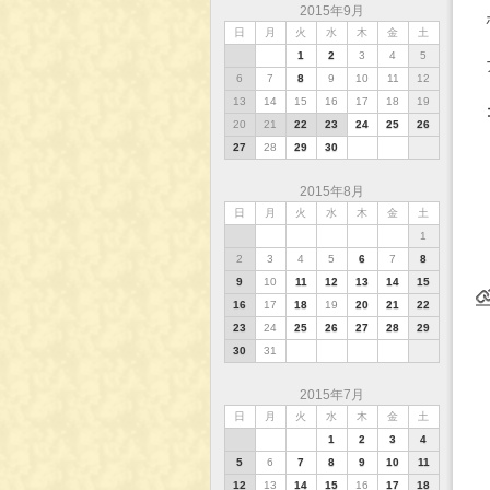
2015年9月
日
月
火
水
木
金
土
1
2
3
4
5
6
7
8
9
10
11
12
13
14
15
16
17
18
19
20
21
22
23
24
25
26
27
28
29
30
2015年8月
日
月
火
水
木
金
土
1
2
3
4
5
6
7
8
9
10
11
12
13
14
15
16
17
18
19
20
21
22
23
24
25
26
27
28
29
30
31
2015年7月
2015年8月23日(日)
インデックス
バックナンバー
2015年8月26日(水)
日
月
火
水
木
金
土
1
2
3
4
5
6
7
8
9
10
11
12
13
14
15
16
17
18