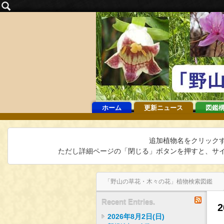
ホーム
更新ニュース
図鑑
追加植物名をクリック
ただし詳細ページの「閉じる」ボタンを押すと、サイ
「野山の草花・木々の花」植物検索図鑑
2015年8月23日(日)
インデックス
バックナンバー
2015年8月26日(水)
RSS
Recent Entries.
2026年8月2日(日)