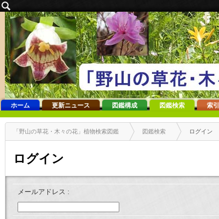
ホーム
更新ニュース
図鑑構成
図鑑検索
索引
「野山の草花・木々の花」植物検索図鑑
図鑑検索
ログイン
ログイン
メールアドレス