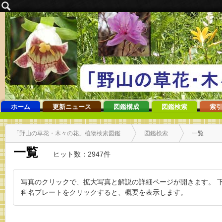
ホーム
更新ニュース
図鑑構成
図鑑検索
索引
「野山の草花・木々の花」植物検索図鑑
図鑑検索
一覧
一覧
ヒット数：2947件
写真のクリックで、拡大写真と解説の詳細ページが開きます。 
科名プレートをクリックすると、概要を表示します。