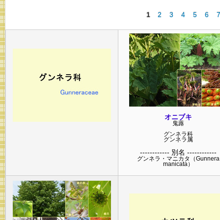
1
2
3
4
5
6
オニブキ
鬼蕗
グンネラ
科
グンネラ
属
------------ 別名 ------------
グンネラ・マニカタ（Gunnera
manicata）