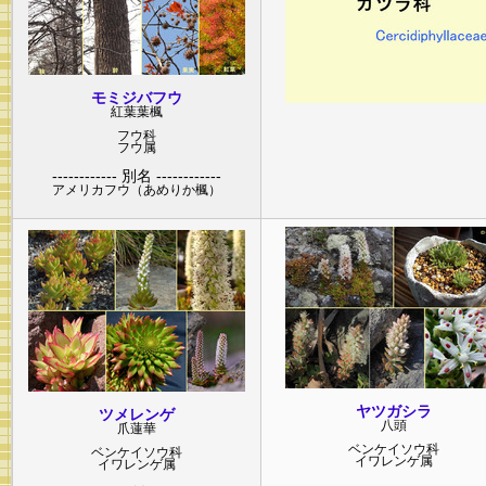
モミジバフウ
紅葉葉楓
フウ
科
フウ
属
------------ 別名 ------------
アメリカフウ（あめりか楓）
ヤツガシラ
ツメレンゲ
八頭
爪蓮華
ベンケイソウ
科
ベンケイソウ
科
イワレンゲ
属
イワレンゲ
属