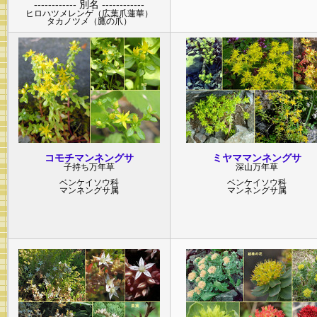
------------ 別名 ------------
ヒロハツメレンゲ（広葉爪蓮華）
タカノツメ（鷹の爪）
コモチマンネングサ
ミヤママンネングサ
子持ち万年草
深山万年草
ベンケイソウ
科
ベンケイソウ
科
マンネングサ
属
マンネングサ
属