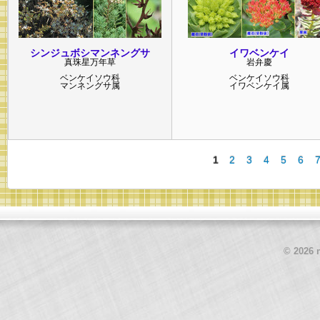
シンジュボシマンネングサ
イワベンケイ
真珠星万年草
岩弁慶
ベンケイソウ
科
ベンケイソウ
科
マンネングサ
属
イワベンケイ
属
1
2
3
4
5
6
© 2026