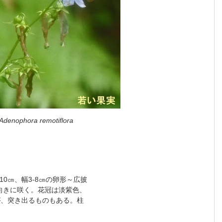
Adenophora remotiflora
10㎝、幅3-8㎝の卵形～広披
向きに咲く。花冠は淡紫色、
が、突き出るものもある。柱