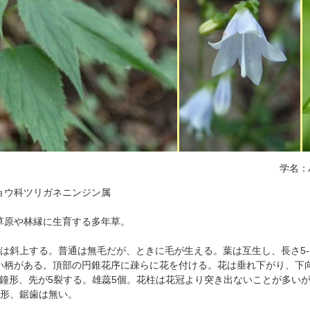
学名：
キョウ科ツリガネニンジン属
草原や林縁に生育する多年草。
立又は斜上する。普通は無毛だが、ときに毛が生える。葉は互生し、長さ5-
い柄がある。頂部の円錐花序に疎らに花を付ける。花は垂れ下がり、下
た鐘形、先が5裂する。雄蕊5個。花柱は花冠より突き出ないことが多い
針形、鋸歯は無い。