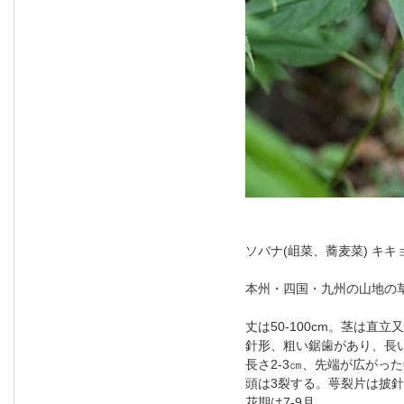
ソバナ(岨菜、蕎麦菜) キ
本州・四国・九州の山地の
丈は50-100cm。茎は直
針形、粗い鋸歯があり、長
長さ2-3㎝、先端が広がっ
頭は3裂する。萼裂片は披
花期は7-9月。