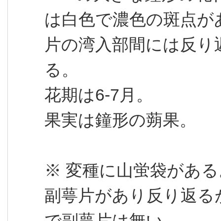
は白色で濃色の斑点が
片の湾入部間には反り返
る。
花期は6-7月。
果実は鐘形の蒴果。
※ 変種に山蛍袋があ
副萼片があり反り返る
で副萼片は無い。