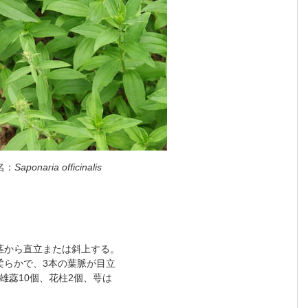
名：
Saponaria officinalis
根茎から直立または斜上する。
柔らかで、3本の葉脈が目立
雄蕊10個、花柱2個、萼は