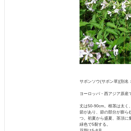
サボンソウ(サボン草)[別
ヨーロッパ・西アジア原産
丈は50-90cm。根茎は
節があり、節の部分が膨ら
つ。初夏から盛夏、茎頂に集
緑色で5裂する。
花期は5-8月。