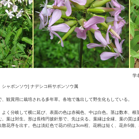
学
名：シャボンソウ] ナデシコ科サボンソウ属
で、観賞用に栽培される多年草。各地で逸出して野生化もしている。
太く、よく分岐して横に延び、表面の色は赤褐色、中は白色。茎は数本、
む。葉は対生。形は長楕円披針形で、先は尖る。葉縁は全縁、葉の質は
散花序を出す。色は淡紅色で花の径は3cm程、花柄は短く、花弁5個、