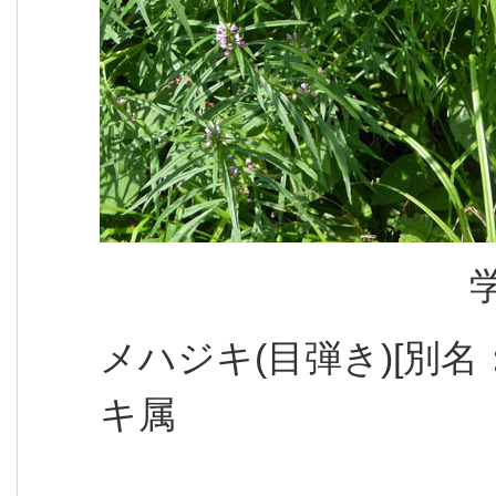
メハジキ(目弾き)[別
キ属