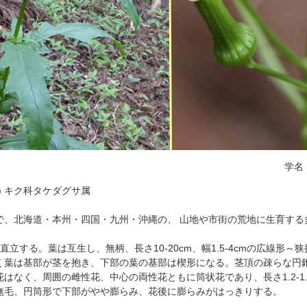
学名
) キク科タケダグサ属
で、北海道・本州・四国・九州・沖縄の、 山地や市街の荒地に生育する
毛で直立する。葉は互生し、無柄、長さ10-20cm、幅1.5-4cmの広線形
く葉は基部が茎を抱き、下部の葉の基部は楔形になる。茎頂の疎らな円
はなく、周囲の雌性花、中心の両性花ともに筒状花であり、長さ1.2-1.
無毛、円筒形で下部がやや膨らみ、花後に膨らみがはっきりする。