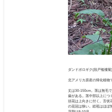
ダンドボロギク(段戸襤褸菊
北アメリカ原産の帰化植物
丈は30-150cm。茎は無
歯がある。茎中部以上につ
頭花は上向きに付く。舌状花
の花冠は狭い。総苞はほぼ
花期は8-10月。