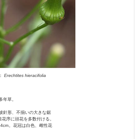
：
Erechtites hieracifolia
多年草。
～狭披針形、不揃いの大きな鋸
錐花序に頭花を多数付ける。
4cm。花冠は白色、雌性花