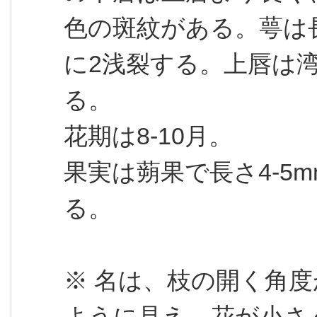
色の斑紋がある。萼は長
に2浅裂する。上唇は
る。
花期は8-10月。
果実は蒴果で長さ4-5
る。
※ 名は、枝の開く角
ように見え、花が小さ