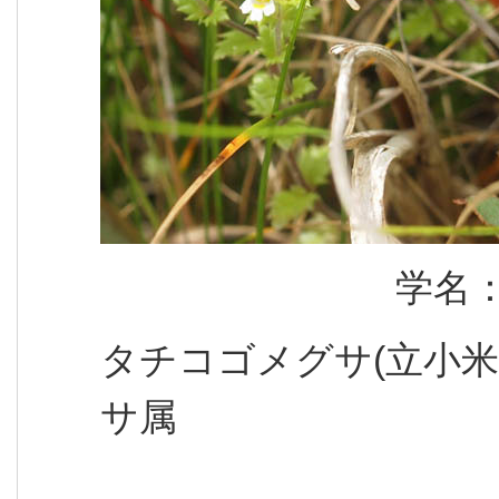
学名
タチコゴメグサ(立小
サ属