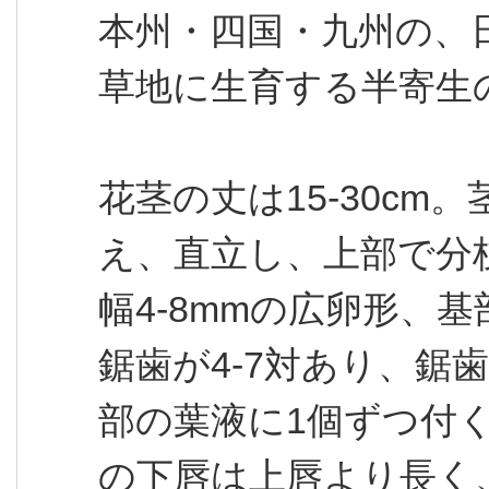
本州・四国・九州の、
草地に生育する半寄生
花茎の丈は15-30c
え、直立し、上部で分枝
幅4-8mmの広卵形、
鋸歯が4-7対あり、鋸
部の葉液に1個ずつ付く
の下唇は上唇より長く