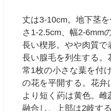
丈は3-10cm。地下
さ1-2.5cm、幅2-6
長い楔形。やや肉質で
長い腺毛を列生する。
常1枚の小さな葉を付け
の花を平開する。花弁
より短く葯は黄色。雌
融合し、上部は2岐す