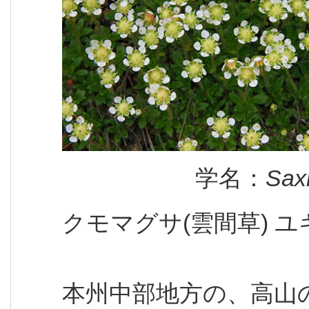
学名：
Saxi
クモマグサ(雲間草) 
本州中部地方の、高山