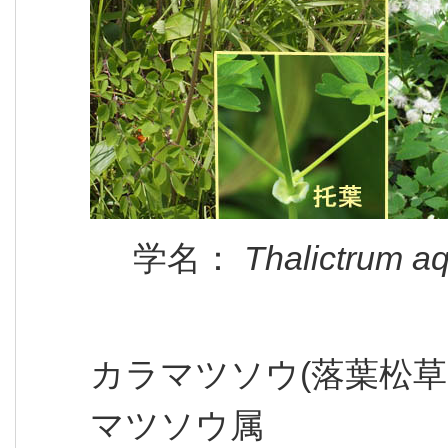
学名：
Thalictrum aq
カラマツソウ(落葉松草
マツソウ属