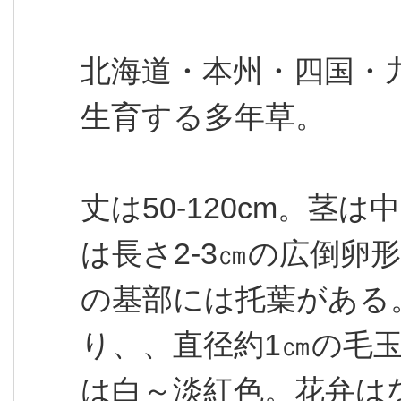
北海道・本州・四国・
生育する多年草。
丈は50-120cm。茎
は長さ2-3㎝の広倒卵
の基部には托葉がある
り、、直径約1㎝の毛
は白～淡紅色。花弁はな