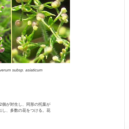
verum subsp. asiaticum
、2個が対生し、同形の托葉が
出し、多数の花をつける。花