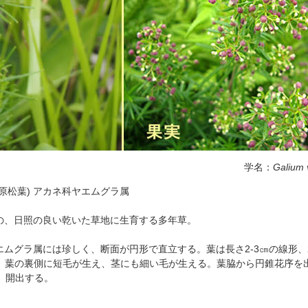
学名：
Galium 
原松葉) アカネ科ヤエムグラ属
の、日照の良い乾いた草地に生育する多年草。
はヤエムグラ属には珍しく、断面が円形で直立する。葉は長さ2-3㎝の線形
なる。葉の裏側に短毛が生え、茎にも細い毛が生える。葉脇から円錐花序を
、開出する。