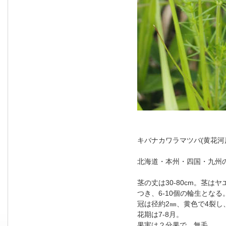
キバナカワラマツバ(黄花河
北海道・本州・四国・九州
茎の丈は30-80cm。茎
つき、6-10個の輪生と
冠は径約2㎜、黄色で4裂し
花期は7-8月。
果実は２分果で、無毛。