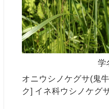
学
オニウシノケグサ(鬼牛
ク] イネ科ウシノケグ