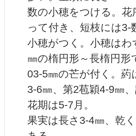
数の小穂をつける。花
って付き、短枝には3-
小穂がつく。小穂はわず
㎜の楕円形～長楕円形で
03-5㎜の芒が付く。葯
3-6㎜、第2苞穎4-9㎜、
花期は5-7月。
果実は長さ3-4㎜、乾
ある。